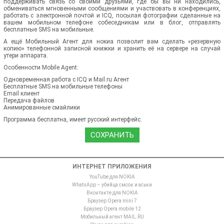
поддерживать связь со своими друзьями, где бы вы ни находились,
обмениваться мгновенными сообщениями и участвовать в конференциях,
работать с электронной почтой и ICQ, посылая фотографии сделанные на
вашем мобильном телефоне собеседникам или в блог, отправлять
бесплатные SMS на мобильные.
А ещё Мобильный Агент для нокиа позволит вам сделать «резервную
копию» телефонной записной книжки и хранить её на сервере на случай
утери аппарата.
Особенности Mobile Agent:
Одновременная работа с ICQ и Mail.ru Агент
Бесплатные SMS на мобильные телефоны
Email клиент
Передача файлов
Анимированные смайлики
Программа бесплатна, имеет русский интерфейс.
СОХРАНИТЬ
ИНТЕРНЕТ ПРИЛОЖЕНИЯ
YouTube для NOKIA
WhatsApp – убийца смсок и аськи
Вконтакте для NOKIA
Браузер Opera mini 7
Браузер Opera mobile 12
Мобильный агент MAIL.RU