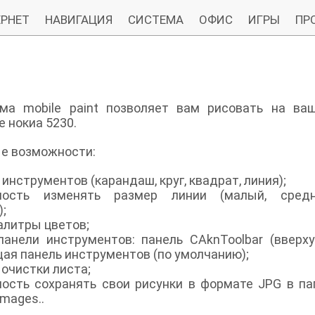
РНЕТ
НАВИГАЦИЯ
СИСТЕМА
ОФИС
ИГРЫ
ПР
ма mobile paint позволяет вам рисовать на ва
 нокиа 5230.
е возможности:
инструментов (карандаш, круг, квадрат, линия);
ность изменять размер линии (малый, средн
;
алитры цветов;
панели инструментов: панель CAknToolbar (вверху
ая панель инструментов (по умолчанию);
очистки листа;
ость сохранять свои рисунки в формате JPG в па
Images..