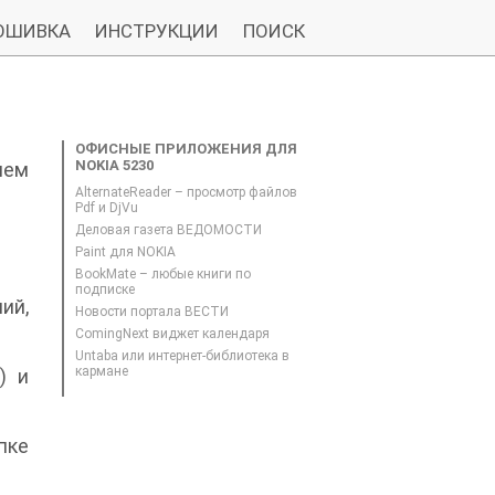
ОШИВКА
ИНСТРУКЦИИ
ПОИСК
ОФИСНЫЕ ПРИЛОЖЕНИЯ ДЛЯ
NOKIA 5230
шем
AlternateReader – просмотр файлов
Pdf и DjVu
Деловая газета ВЕДОМОСТИ
Paint для NOKIA
BookMate – любые книги по
подписке
ий,
Новости портала ВЕСТИ
ComingNext виджет календаря
Untaba или интернет-библиотека в
кармане
) и
пке